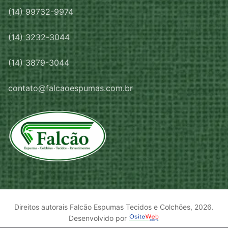
(14) 99732-9974
(14) 3232-3044
(14) 3879-3044
contato@falcaoespumas.com.br
Direitos autorais Falcão Espumas Tecidos e Colchões, 2026.
Desenvolvido por