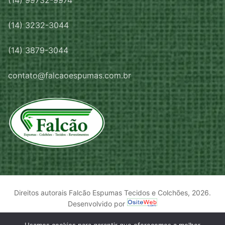
(14) 99732-9974
(14) 3232-3044
(14) 3879-3044
contato@falcaoespumas.com.br
Direitos autorais Falcão Espumas Tecidos e Colchões, 2026.
Desenvolvido por