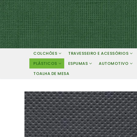
Pular
para
o
conteúdo
COLCHÕES
TRAVESSEIRO E ACESSÓRIOS
PLÁSTICOS
ESPUMAS
AUTOMOTIVO
TOALHA DE MESA