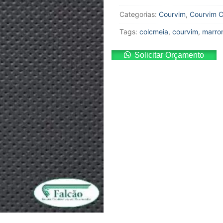
Categorias:
Courvim
,
Courvim C
Tags:
colcmeia
,
courvim
,
marrom
Solicitar Orçamento