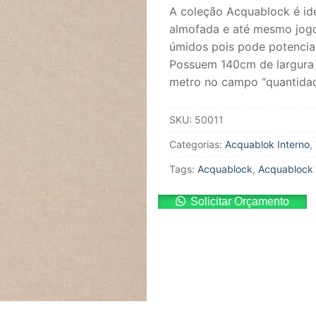
A coleção Acquablock é ide
almofada e até mesmo jogo
úmidos pois pode potencial
Possuem 140cm de largura 
metro no campo “quantidad
SKU:
50011
Categorias:
Acquablok Interno
,
Tags:
Acquablock
,
Acquablock 
Solicitar Orçamento