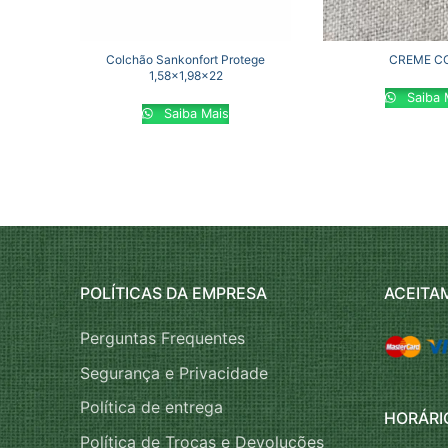
Colchão Sankonfort Protege
CREME CO
1,58×1,98×22
Saiba 
Saiba Mais
POLÍTICAS DA EMPRESA
ACEITA
Perguntas Frequentes
Segurança e Privacidade
Política de entrega
HORÁRI
Política de Trocas e Devoluções