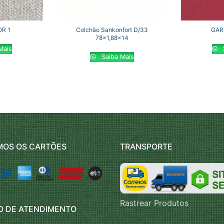
R 1
Colchão Sankonfort D/33
GAR
78×1,88×14
Mais
Saiba Mais
MOS OS CARTÕES
TRANSPORTE
Rastrear Produtos
O DE ATENDIMENTO