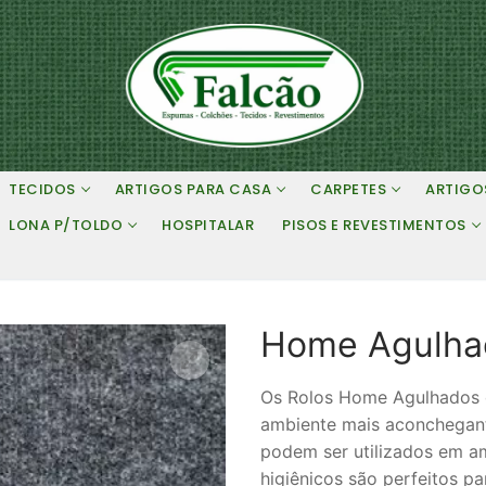
TECIDOS
ARTIGOS PARA CASA
CARPETES
ARTIGO
LONA P/TOLDO
HOSPITALAR
PISOS E REVESTIMENTOS
Home Agulhad
Os Rolos Home Agulhados d
ambiente mais aconchegante
podem ser utilizados em am
higiênicos são perfeitos p