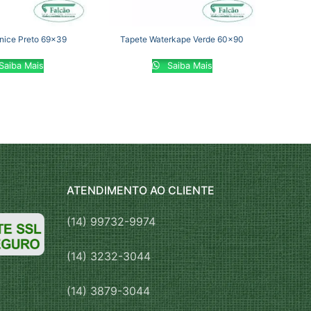
nice Preto 69×39
Tapete Waterkape Verde 60×90
Saiba Mais
Saiba Mais
ATENDIMENTO AO CLIENTE
(14) 99732-9974
(14) 3232-3044
(14) 3879-3044