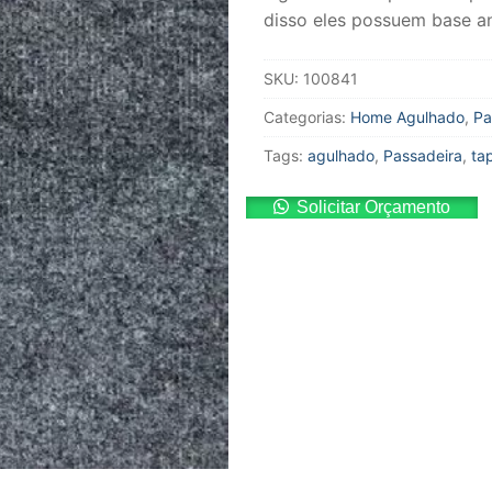
disso eles possuem base an
SKU:
100841
Categorias:
Home Agulhado
,
Pa
Tags:
agulhado
,
Passadeira
,
ta
Solicitar Orçamento