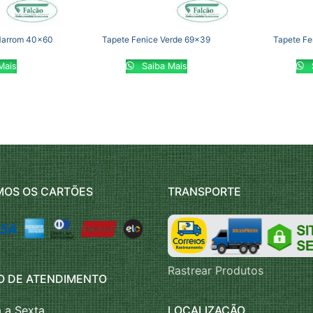
Marrom 40×60
Tapete Fenice Verde 69×39
Tapete Fe
Mais
Saiba Mais
MOS OS CARTÕES
TRANSPORTE
Rastrear Produtos
O DE ATENDIMENTO
LOCALIZAÇÃO
 a Sexta