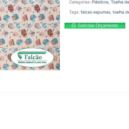
Categorias:
Plásticos
,
Toalha d
Tags:
falcao espumas
,
toalha d
Solicitar Orçamento