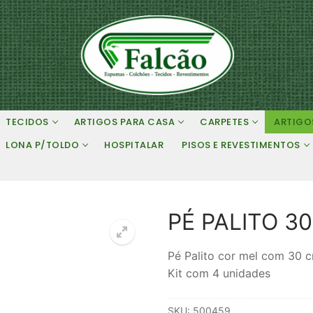
TECIDOS
ARTIGOS PARA CASA
CARPETES
ARTIGO
LONA P/TOLDO
HOSPITALAR
PISOS E REVESTIMENTOS
PÉ PALITO 3
Pé Palito cor mel com 30 
Kit com 4 unidades
SKU:
500459