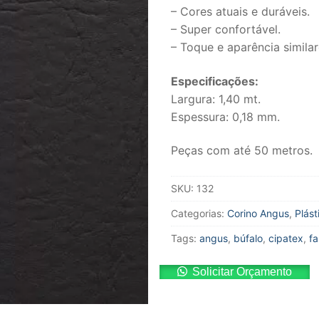
– Cores atuais e duráveis.
– Super confortável.
– Toque e aparência simila
Especificações:
Largura: 1,40 mt.
Espessura: 0,18 mm.
Peças com até 50 metros.
SKU:
132
Categorias:
Corino Angus
,
Plást
Tags:
angus
,
búfalo
,
cipatex
,
f
Solicitar Orçamento