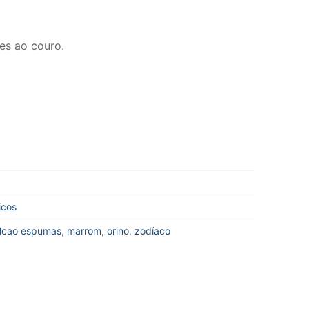
res ao couro.
icos
alcao espumas
,
marrom
,
orino
,
zodíaco