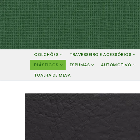
Pular
para
o
conteúdo
COLCHÕES
TRAVESSEIRO E ACESSÓRIOS
PLÁSTICOS
ESPUMAS
AUTOMOTIVO
TOALHA DE MESA