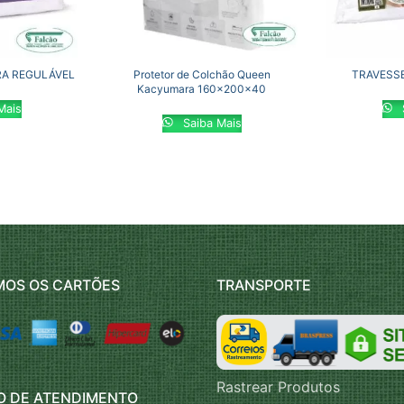
RA REGULÁVEL
Protetor de Colchão Queen
TRAVESSE
Kacyumara 160x200x40
Mais
Saiba Mais
MOS OS CARTÕES
TRANSPORTE
Rastrear Produtos
O DE ATENDIMENTO