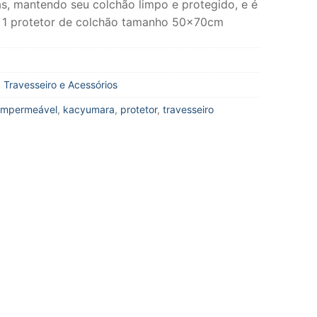
ias, mantendo seu colchão limpo e protegido, e é
o: 1 protetor de colchão tamanho 50x70cm
,
Travesseiro e Acessórios
impermeável
,
kacyumara
,
protetor
,
travesseiro