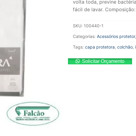
volta toda, previne bactér
fácil de lavar. Composiçã
SKU:
100440-1
Categorias:
Acessórios protetor
Tags:
capa protetora
,
colchão
,
Solicitar Orçamento