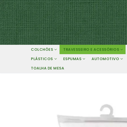
Pular
para
o
conteúdo
COLCHÕES
TRAVESSEIRO E ACESSÓRIOS
PLÁSTICOS
ESPUMAS
AUTOMOTIVO
TOALHA DE MESA