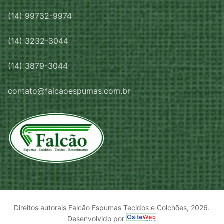
(14) 99732-9974
(14) 3232-3044
(14) 3879-3044
contato@falcaoespumas.com.br
Direitos autorais Falcão Espumas Tecidos e Colchões, 2026.
Desenvolvido por