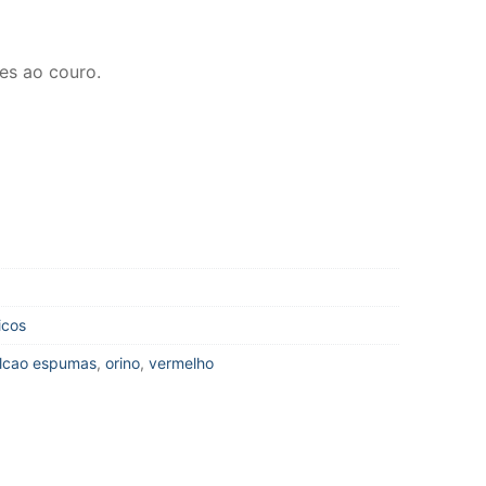
res ao couro.
icos
alcao espumas
,
orino
,
vermelho