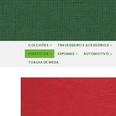
Pular
para
o
conteúdo
COLCHÕES
TRAVESSEIRO E ACESSÓRIOS
PLÁSTICOS
ESPUMAS
AUTOMOTIVO
TOALHA DE MESA