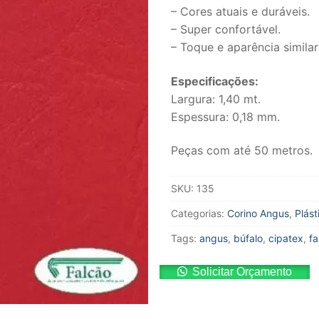
– Cores atuais e duráveis.
– Super confortável.
– Toque e aparência simila
Especificações:
Largura: 1,40 mt.
Espessura: 0,18 mm.
Peças com até 50 metros.
SKU:
135
Categorias:
Corino Angus
,
Plást
Tags:
angus
,
búfalo
,
cipatex
,
f
Solicitar Orçamento