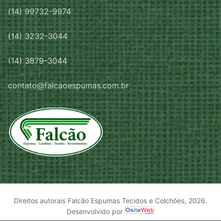
(14) 99732-9974
(14) 3232-3044
(14) 3879-3044
contato@falcaoespumas.com.br
Direitos autorais Falcão Espumas Tecidos e Colchões, 2026.
Desenvolvido por