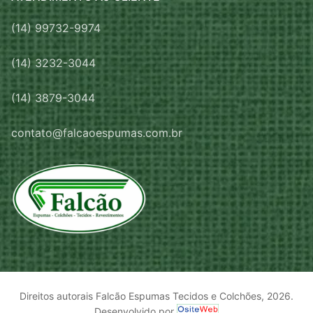
(14) 99732-9974
(14) 3232-3044
(14) 3879-3044
contato@falcaoespumas.com.br
Direitos autorais Falcão Espumas Tecidos e Colchões, 2026.
Desenvolvido por