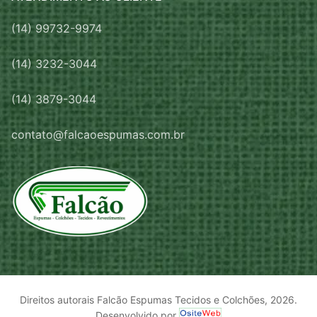
(14) 99732-9974
(14) 3232-3044
(14) 3879-3044
contato@falcaoespumas.com.br
Direitos autorais Falcão Espumas Tecidos e Colchões, 2026.
Desenvolvido por