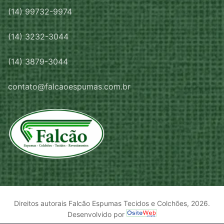
(14) 99732-9974
(14) 3232-3044
(14) 3879-3044
contato@falcaoespumas.com.br
Direitos autorais Falcão Espumas Tecidos e Colchões, 2026.
Desenvolvido por