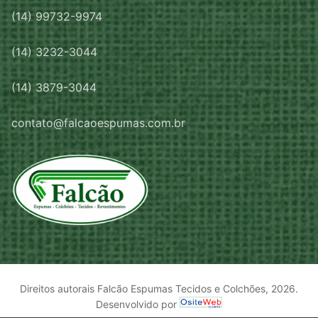
(14) 99732-9974
(14) 3232-3044
(14) 3879-3044
contato@falcaoespumas.com.br
Direitos autorais Falcão Espumas Tecidos e Colchões, 2026.
Desenvolvido por