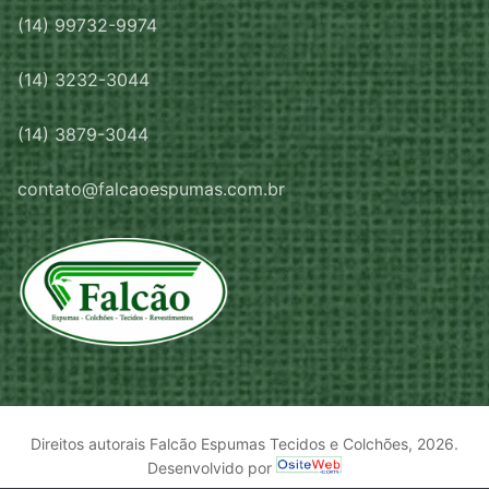
(14) 99732-9974
(14) 3232-3044
(14) 3879-3044
contato@falcaoespumas.com.br
Direitos autorais Falcão Espumas Tecidos e Colchões, 2026.
Desenvolvido por