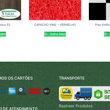
Fosco 53
CAPACHO VINIL – VERMELHO
Piso Viníli
Mais
Saiba Mais
MOS OS CARTÕES
TRANSPORTE
Rastrear Produtos
O DE ATENDIMENTO