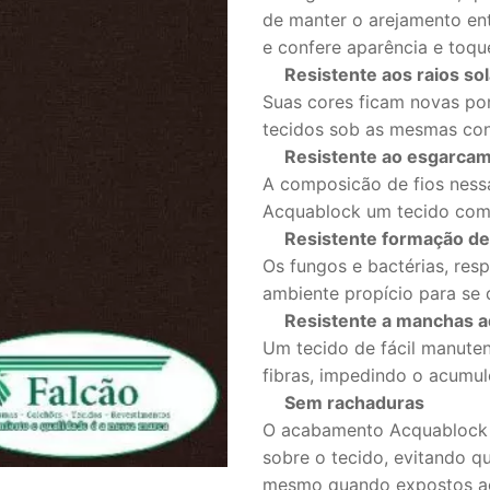
de manter o arejamento entr
e confere aparência e toqu
Resistente aos raios sol
Suas cores ficam novas po
tecidos sob as mesmas con
Resistente ao esgarca
A composicão de fios nessa
Acquablock um tecido com 
Resistente formação de
Os fungos e bactérias, res
ambiente propício para se 
Resistente a manchas aq
Um tecido de fácil manute
fibras, impedindo o acumul
Sem rachaduras
O acabamento Acquablock a
sobre o tecido, evitando q
mesmo quando expostos ao 