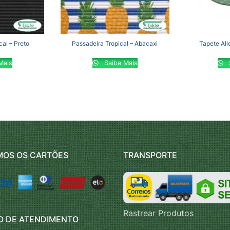
cal – Preto
Passadeira Tropical – Abacaxi
Tapete Al
Mais
Saiba Mais
MOS OS CARTÕES
TRANSPORTE
Rastrear Produtos
O DE ATENDIMENTO