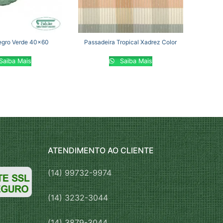
legro Verde 40×60
Passadeira Tropical Xadrez Color
Saiba Mais
Saiba Mais
ATENDIMENTO AO CLIENTE
(14) 99732-9974
(14) 3232-3044
(14) 3879-3044