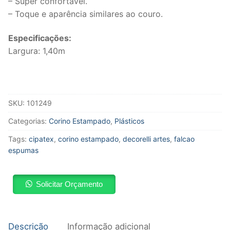
– Super confortável.
– Toque e aparência similares ao couro.
Especificações:
Largura: 1,40m
SKU:
101249
Categorias:
Corino Estampado
,
Plásticos
Tags:
cipatex
,
corino estampado
,
decorelli artes
,
falcao
espumas
Solicitar Orçamento
Descrição
Informação adicional