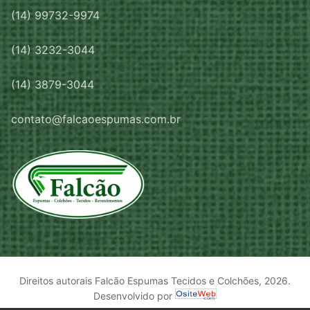
(14) 99732-9974
(14) 3232-3044
(14) 3879-3044
contato@falcaoespumas.com.br
Direitos autorais Falcão Espumas Tecidos e Colchões, 2026.
Desenvolvido por