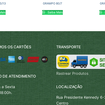
0/13
GRAMPO 80/7
GR
Mais
Saiba Mais
MOS OS CARTÕES
TRANSPORTE
Rastrear Produtos
O DE ATENDIMENTO
LOCALIZAÇÃO
 a Sexta
18:00h.
Rua Presidente Kennedy 6-
Centro