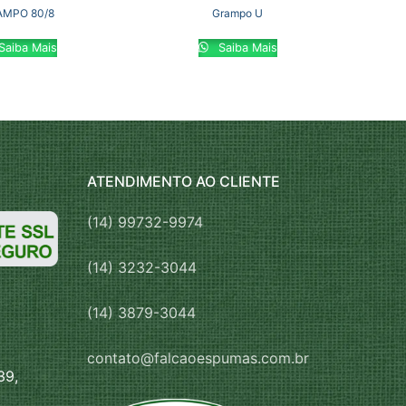
AMPO 80/8
Grampo U
Saiba Mais
Saiba Mais
ATENDIMENTO AO CLIENTE
(14) 99732-9974
(14) 3232-3044
(14) 3879-3044
contato@falcaoespumas.com.br
39,